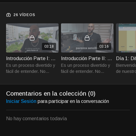
de café perfectos para tu marca.
Diseña tu empaque
: ¡Haz que tu café luzca tan bien
26 VÍDEOS
como sabe!
Crea tu tienda online
: Configura tu tienda en línea y
prepárate para las ventas.
Marketing y ventas
: Aprende técnicas para atraer a los
amantes del café.
Dropshipping
: Domina este método para que otros se
03:18
03:16
encarguen del envío mientras tú te enfocas en hacer
Introducción Parte I: Bienvenidos al curso
Introducción Parte II: Bienvenidos al curso
crecer tu negocio.
Es un proceso divertido y
Es un proceso divertido y
Bienvenido
fácil de entender. No
fácil de entender. No
de nuestro
necesitas experiencia
necesitas experiencia
te guiare
previa, solo ganas de
previa, solo ganas de
y crear tu
aprender.
aprender.
Comentarios en la colección (
0
)
Iniciar Sesión
para participar en la conversación
No hay comentarios todavía