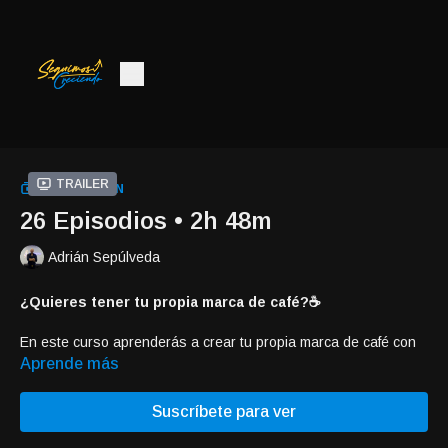
Trailer
COLECCIÓN
26 Episodios • 2h 48m
Adrián Sepúlveda
¿Quieres tener tu propia marca de café?☕️
En este curso aprenderás a crear tu propia marca de café con
el método de DropShipping. Este método te permite tener tu
Aprende más
propio negocio desde cualquier parte del mundo. 🌎
Suscríbete para ver
Lo que aprenderás:
Selecciona tu café
: Descubre cómo elegir los granos