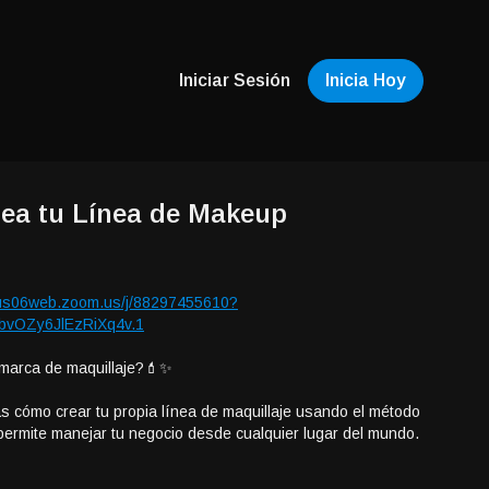
Iniciar Sesión
Inicia Hoy
rea tu Línea de Makeup
/us06web.zoom.us/j/88297455610?
vOZy6JlEzRiXq4v.1
 marca de maquillaje?💄✨
s cómo crear tu propia línea de maquillaje usando el método
permite manejar tu negocio desde cualquier lugar del mundo.