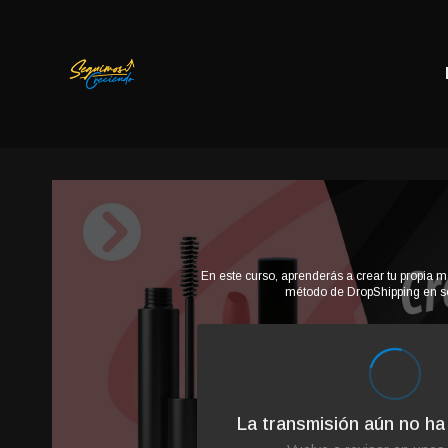
En este curso, aprenderás a crear tu propia m
método de DropShipping en so
La transmisión aún no h