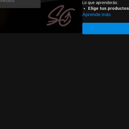
 minutos
Lo que aprenderás:
Elige tus productos
maquillaje para tu mar
Aprende más
Diseña tu empaque:
tu logo.
Crea tu tienda en lí
para vender.
Marketing y ventas:
maquillaje y hacer qu
Dropshipping:
Entie
mientras tú te concent
Enlace de Zoom:
https:/
pwd=bmYpqqOhTBUTz8b