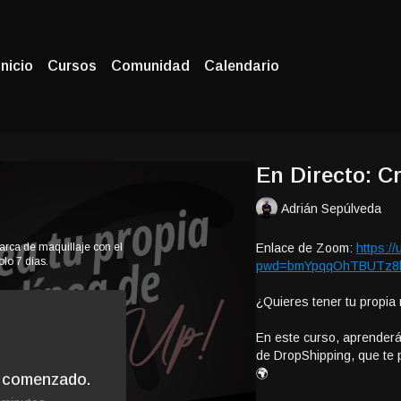
Inicio
Cursos
Comunidad
Calendario
En Directo: C
Adrián Sepúlveda
arca de maquillaje con el
Enlace de Zoom:
https:/
lo 7 días.
pwd=bmYpqqOhTBUTz8b
¿Quieres tener tu propia
En este curso, aprenderá
de DropShipping, que te 
🌍
a comenzado.