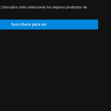
:
Descubre cómo seleccionar los mejores productos de
ca.
Haz que tus productos se vean geniales con un empaque de
Suscríbete para ver
nea:
Aprende a crear tu propia tienda en internet y prepárate
Aprende formas fáciles de atraer a personas que aman el
e compren tus productos.
nde cómo hacer que otros se encarguen de los envíos,
ras en hacer crecer tu negocio.
/us06web.zoom.us/j/88297455610?
vOZy6JlEzRiXq4v.1